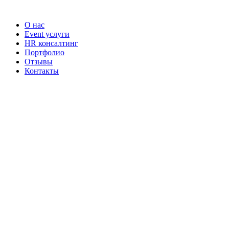
Наши услуги
О нас
Event услуги
HR консалтинг
Портфолио
Отзывы
Контакты
Наши контакты
ТЕЛЕФОН
+7-903-730-32-72
EMAIL
info@eventquality.ru
Telegram