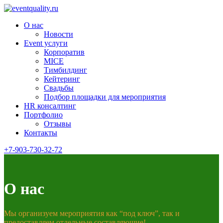
О нас
Новости
Event услуги
Корпоратив
MICE
Тимбилдинг
Кейтеринг
Свадьбы
Подбор площадки для мероприятия
HR консалтинг
Портфолио
Отзывы
Контакты
+7-903-730-32-72
О нас
Мы организуем мероприятия как “под ключ”, так и
предоставляем отдельные составляющие!