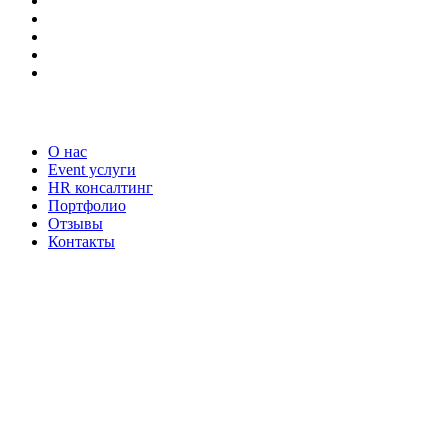
Наши услуги
О нас
Event услуги
HR консалтинг
Портфолио
Отзывы
Контакты
Наши контакты
ТЕЛЕФОН
+7-903-730-32-72
EMAIL
info@eventquality.ru