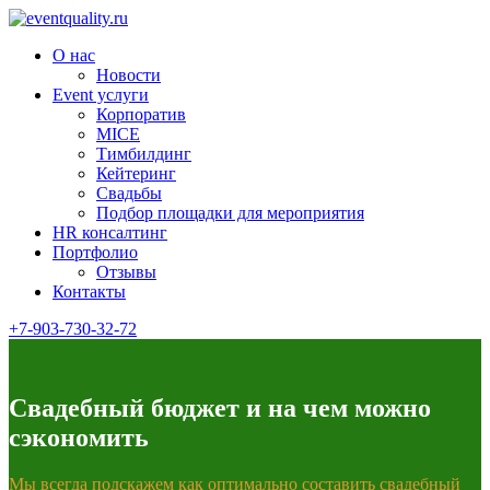
О нас
Новости
Event услуги
Корпоратив
MICE
Тимбилдинг
Кейтеринг
Свадьбы
Подбор площадки для мероприятия
HR консалтинг
Портфолио
Отзывы
Контакты
+7-903-730-32-72
Свадебный бюджет и на чем можно
сэкономить
Мы всегда подскажем как оптимально составить свадебный