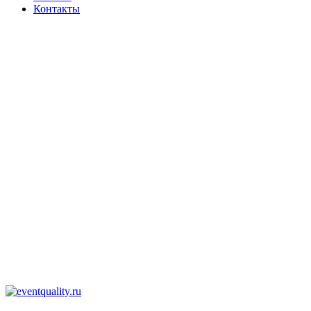
Контакты
Наши контакты
ТЕЛЕФОН
+7-903-730-32-72
EMAIL
info@eventquality.ru
Telegram
Телеграмм
Whatsapp
WhatsApp