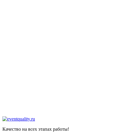
Наши контакты
ТЕЛЕФОН
+7-903-730-32-72
EMAIL
info@eventquality.ru
Telegram
Телеграмм
Whatsapp
WhatsApp
Качество на всех этапах работы!