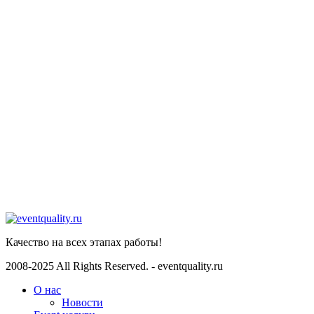
+7-903-730-32-72
EMAIL
info@eventquality.ru
Telegram
Телеграмм
Whatsapp
WhatsApp
Качество на всех этапах работы!
2008-2025 All Rights Reserved. - eventquality.ru
О нас
Новости