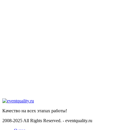
ТЕЛЕФОН
+7-903-730-32-72
EMAIL
info@eventquality.ru
Telegram
Телеграмм
Whatsapp
WhatsApp
Качество на всех этапах работы!
2008-2025 All Rights Reserved. - eventquality.ru