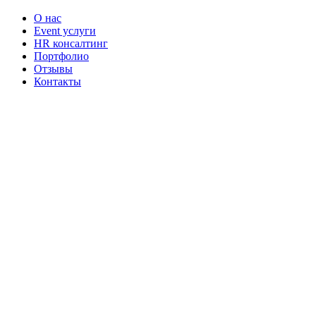
О нас
Event услуги
HR консалтинг
Портфолио
Отзывы
Контакты
Наши контакты
ТЕЛЕФОН
+7-903-730-32-72
EMAIL
info@eventquality.ru
Telegram
Телеграмм