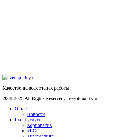
EMAIL
info@eventquality.ru
Telegram
Телеграмм
Whatsapp
WhatsApp
Качество на всех этапах работы!
2008-2025 All Rights Reserved. - eventquality.ru
О нас
Новости
Event услуги
Корпоратив
MICE
Тимбилдинг