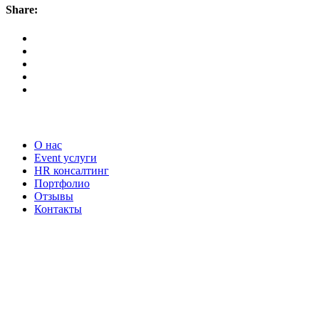
Share:
Наши услуги
О нас
Event услуги
HR консалтинг
Портфолио
Отзывы
Контакты
Наши контакты
ТЕЛЕФОН
+7-903-730-32-72